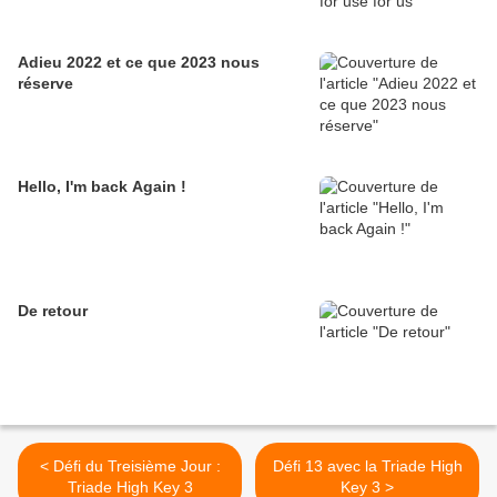
Adieu 2022 et ce que 2023 nous
réserve
Hello, I'm back Again !
De retour
< Défi du Treisième Jour :
Défi 13 avec la Triade High
Triade High Key 3
Key 3 >