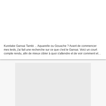
Kuretake Gansai Tambi ... Aquarelle ou Gouache ? Avant de commencer
mes tests, j'ai fait une recherche sur ce que c'est le Gansai. Voici un court
compte rendu, afin de mieux cibler à quoi s'attendre et de voir comment et
pour quel application on utilise...