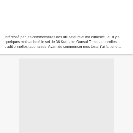
Intéressé par les commentaires des utilisateurs et ma curiosité j’ai, il y a
quelques mois acheté le set de 36 Kuretake Gansai Tambi aquarelles
traditionnelles japonaises. Avant de commencer mes tests, j’ai fait une
recherche sur ce que c’est le Gansai....