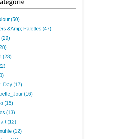
atégorie
lour (50)
rs &Amp; Palettes (47)
 (29)
28)
 (23)
22)
0)
t_Day (17)
elle_Jour (16)
o (15)
es (13)
art (12)
ühle (12)