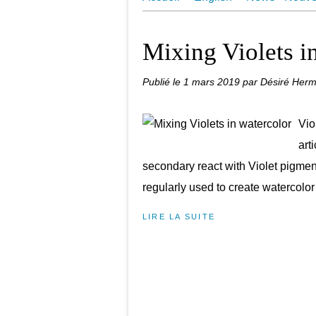
Juin 2018 Une Aquarelle par Jo
Mixing Violets i
Publié le
1 mars 2019
par Désiré Her
Vio
art
secondary react with Violet pigmen
regularly used to create watercolor 
LIRE LA SUITE