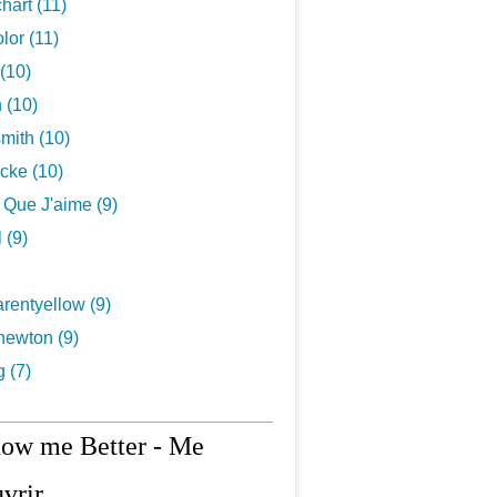
hart (11)
lor (11)
(10)
 (10)
mith (10)
cke (10)
s Que J'aime (9)
 (9)
rentyellow (9)
newton (9)
g (7)
now me Better - Me
vrir