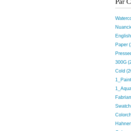
Par C
Waterco
Nuancie
English
Paper (
Pressed
300G (
Cold (2
1_Pain
1_Aquar
Fabrian
Swatch
Colorch
Hahnem