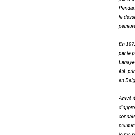
Pendant
le dess
peinture
En 1972
par le 
Lahaye
été pri
en Bel
Arrivé à
d’appro
connais
peinture
je me s