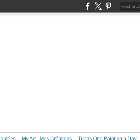
eautées
My Art - Mes Créations
Triads One Painting a Day