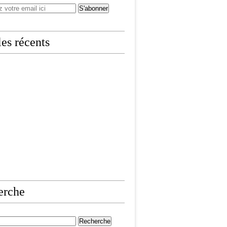
les récents
erche