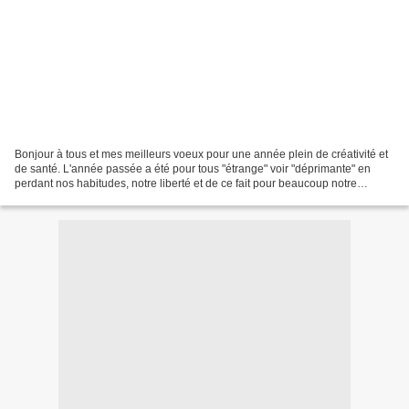
Bonjour à tous et mes meilleurs voeux pour une année plein de créativité et
de santé. L'année passée a été pour tous "étrange" voir "déprimante" en
perdant nos habitudes, notre liberté et de ce fait pour beaucoup notre
créativité et le désir d'avancer....