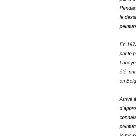
Pendant
le dess
peinture
En 1972
par le 
Lahaye
été pri
en Bel
Arrivé à
d’appro
connais
peinture
je me s