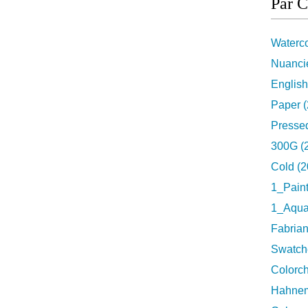
Par C
Waterco
Nuancie
English
Paper (
Pressed
300G (
Cold (2
1_Pain
1_Aquar
Fabrian
Swatch
Colorch
Hahnem