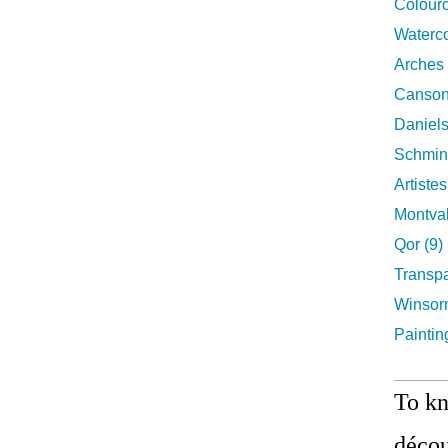
Colourc
Waterco
Arches 
Canson
Daniels
Schmin
Artiste
Montval
Qor (9)
Transpa
Winsor
Paintin
To k
décou