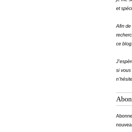
et spéc
Afin de
recherc
ce blog
J’espèr
si vous
n’hésit
Abon
Abonnez
nouveau