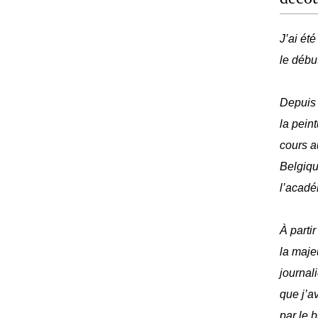
J’ai ét
le débu
Depuis 
la peint
cours a
Belgique
l’acadé
À parti
la maje
journal
que j’av
par le 