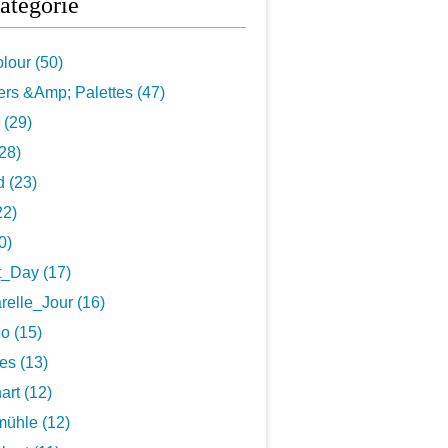
atégorie
lour (50)
rs &Amp; Palettes (47)
 (29)
28)
 (23)
22)
0)
t_Day (17)
elle_Jour (16)
o (15)
es (13)
art (12)
ühle (12)