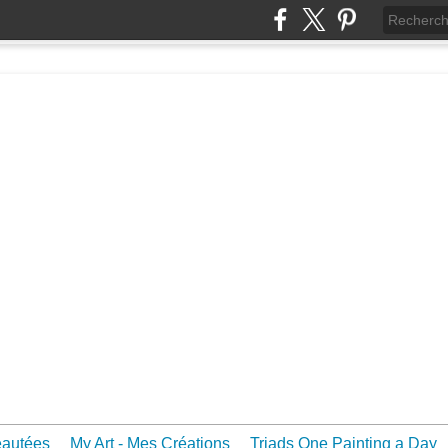
eautées
My Art - Mes Créations
Triads One Painting a Day