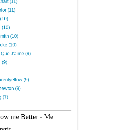
hart (11)
lor (11)
(10)
 (10)
mith (10)
cke (10)
s Que J'aime (9)
 (9)
rentyellow (9)
newton (9)
g (7)
now me Better - Me
vrir