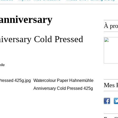
ur
Contact
anniversary
À pr
versary Cold Pressed
lle
Watercolour Paper Hahnemühle
Mes 
Anniversary Cold Pressed 425g