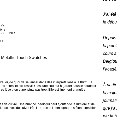
J’ai ét
le débu
+ Or
ivre
B36 + Mica
Depuis 
ica
la peint
cours a
Belgique
l’acadé
rai or, de quoi de se lancer dans des interprétations à la Klimt. La
À parti
s ocres, et est très vif. C’est une couleur à garder sous le coude si
se lève bien et ne teinte pas trop. Elle est finement granulée.
la maje
journal
s de cuivre. Une nuance inédit qui peut ajouter de la lumière et de
use avec du cuivre très fine, elle est semi opaque s’étend très bien
que j’av
par le 