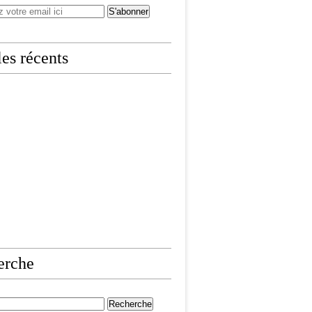
les récents
erche