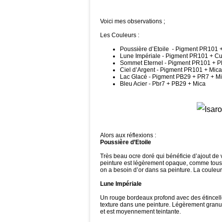
Voici mes observations ;
Les Couleurs :
Poussière d’Etoile - Pigment PR101 
Lune Impériale - Pigment PR101 + Cu
Sommet Eternel - Pigment PR101 + P
Ciel d’Argent - Pigment PR101 + Mica
Lac Glacé - Pigment PB29 + PR7 + M
Bleu Acier - Pbr7 + PB29 + Mica
Alors aux réflexions :
Poussière d’Etoile
Très beau ocre doré qui bénéficie d’ajout de v
peinture est légèrement opaque, comme tous le
on a besoin d’or dans sa peinture. La couleur 
Lune Impériale
Un rouge bordeaux profond avec des étincelle
texture dans une peinture. Légèrement granule
et est moyennement teintante.