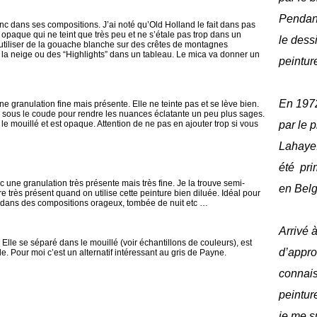
Pendant
nc dans ses compositions. J’ai noté qu’Old Holland le fait dans pas
opaque qui ne teint que très peu et ne s’étale pas trop dans un
le dess
 utiliser de la gouache blanche sur des crêtes de montagnes
la neige ou des “Highlights” dans un tableau. Le mica va donner un
peinture
En 1972
e granulation fine mais présente. Elle ne teinte pas et se lève bien.
er sous le coude pour rendre les nuances éclatante un peu plus sages.
le mouillé et est opaque. Attention de ne pas en ajouter trop si vous
par le 
Lahaye
été pri
 une granulation très présente mais très fine. Je la trouve semi-
en Bel
 très présent quand on utilise cette peinture bien diluée. Idéal pour
 dans des compositions orageux, tombée de nuit etc …
Arrivé à
 Elle se séparé dans le mouillé (voir échantillons de couleurs), est
d’appro
e. Pour moi c’est un alternatif intéressant au gris de Payne.
connais
peinture
je me s