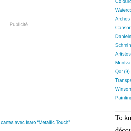
Colourc
Waterco
Arches 
Publicité
Canson
Daniels
Schmin
Artiste
Montval
Qor (9)
Transpa
Winsor
Paintin
To k
décou