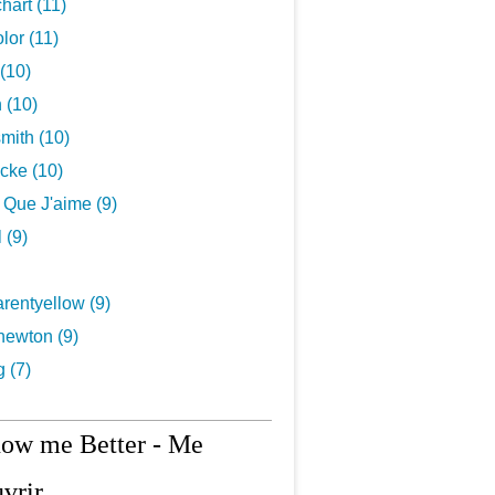
hart (11)
lor (11)
(10)
 (10)
mith (10)
cke (10)
s Que J'aime (9)
 (9)
rentyellow (9)
newton (9)
g (7)
now me Better - Me
vrir