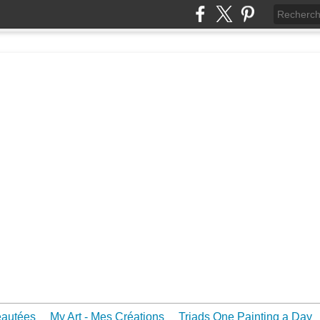
eautées
My Art - Mes Créations
Triads One Painting a Day