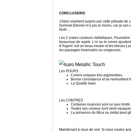
CONCLUSIONS
J’étais vraiment surpris par cette pléiade de 
Sommet Eternel m’a plu le moins, car je son ut
Noël …
Les 2 vraies couleurs métalliques, Poussière
beaucoup de sujets. L’or ou le cuivre ajoutent
d’Argent est un beau neutre et les bleues Lac
les paysages hivernales ou orageuses.
Les POURS
Coloris uniques très pigmentées
Bonne consistance et se remouillent 
La Qualité Isaro
Les CONTRES
Certaines nuances sont un peu limité 
Toutes ses couleur sont semi-opaques
La présence du Mica ou métal peut gêne
Maintenant à vous de voir. Si vous voulez acqu