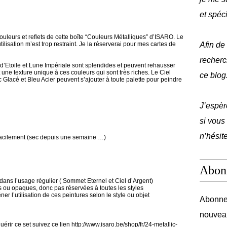
et spéc
couleurs et reflets de cette boîte “Couleurs Métalliques” d’ISARO. Le
ilisation m’est trop restraint. Je la réserverai pour mes cartes de
Afin de
recherc
 d’Etoile et Lune Impériale sont splendides et peuvent rehausser
 une texture unique à ces couleurs qui sont très riches. Le Ciel
ce blog
 Glacé et Bleu Acier peuvent s’ajouter à toute palette pour peindre
J’espèr
si vous
n’hésit
facilement (sec depuis une semaine …)
Abon
dans l’usage régulier ( Sommet Eternel et Ciel d’Argent)
 ou opaques, donc pas réservées à toutes les styles
r l’utilisation de ces peintures selon le style ou objet
Abonnez
nouveau
érir ce set suivez ce lien http://www.isaro.be/shop/fr/24-metallic-