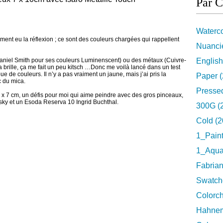
Par C
Waterco
tement eu la réflexion ; ce sont des couleurs chargées qui rappellent
Nuancie
aniel Smith pour ses couleurs Luminenscent) ou des métaux (Cuivre-
English
ça brille, ça me fait un peu kitsch …Donc me voilà lancé dans un test
 de couleurs. Il n’y a pas vraiment un jaune, mais j’ai pris la
Paper (
c du mica.
Pressed
10 x 7 cm, un défis pour moi qui aime peindre avec des gros pinceaux,
insky et un Esoda Reserva 10 Ingrid Buchthal.
300G (
Cold (2
1_Pain
1_Aquar
Fabrian
Swatch
Colorch
Hahnem