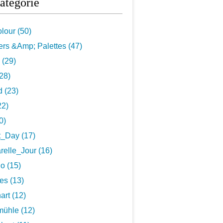
atégorie
lour (50)
rs &Amp; Palettes (47)
 (29)
28)
 (23)
22)
0)
t_Day (17)
elle_Jour (16)
o (15)
es (13)
art (12)
ühle (12)