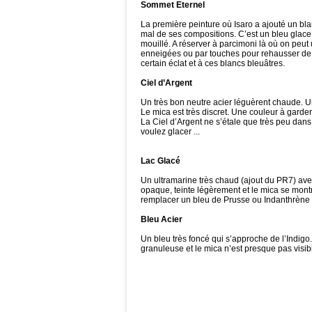
Sommet Eternel
La première peinture où Isaro a ajouté un bla
mal de ses compositions. C’est un bleu glace 
mouillé. A réserver à parcimoni là où on peut
enneigées ou par touches pour rehausser de 
certain éclat et à ces blancs bleuâtres.
Ciel d’Argent
Un très bon neutre acier léguèrent chaude. Un
Le mica est très discret. Une couleur à gard
La Ciel d’Argent ne s’étale que très peu dans 
voulez glacer ...
Lac Glacé
Un ultramarine très chaud (ajout du PR7) avec
opaque, teinte légèrement et le mica se montre
remplacer un bleu de Prusse ou Indanthrène
Bleu Acier
Un bleu très foncé qui s’approche de l’Indigo.
granuleuse et le mica n’est presque pas visibl