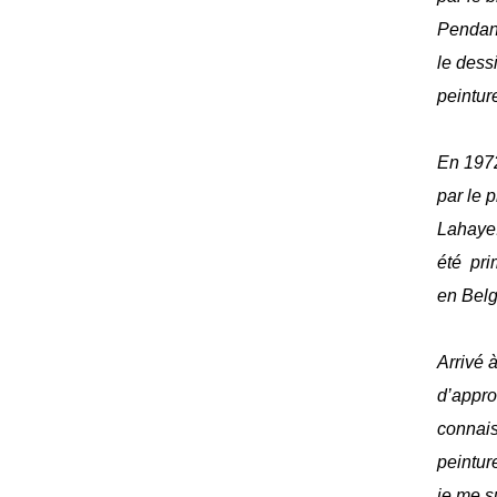
Pendant
le dess
peinture
En 1972
par le 
Lahaye
été pri
en Bel
Arrivé à
d’appro
connais
peinture
je me s