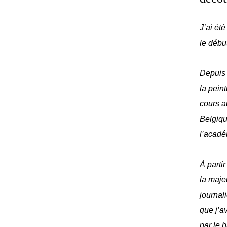
J’ai ét
le débu
Depuis 
la peint
cours a
Belgique
l’acadé
À parti
la maje
journal
que j’av
par le 