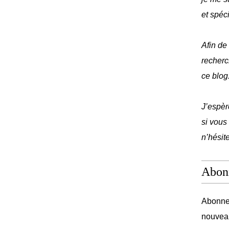
et spéc
Afin de
recherc
ce blog
J’espèr
si vous
n’hésit
Abon
Abonnez
nouveau