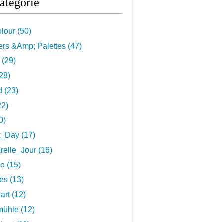
atégorie
lour (50)
rs &Amp; Palettes (47)
 (29)
28)
 (23)
22)
0)
t_Day (17)
elle_Jour (16)
o (15)
es (13)
art (12)
ühle (12)