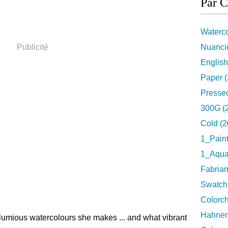
Par C
Waterco
Publicité
Nuancie
English
Paper (
Pressed
300G (
Cold (2
1_Pain
1_Aquar
Fabrian
Swatch
Colorch
Hahnem
d lumious watercolours she makes ... and what vibrant