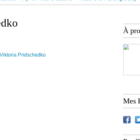
ur
Contact
edko
À pr
Mes 