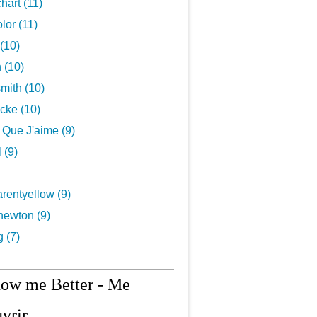
hart (11)
lor (11)
(10)
 (10)
mith (10)
cke (10)
s Que J'aime (9)
 (9)
rentyellow (9)
newton (9)
g (7)
now me Better - Me
vrir