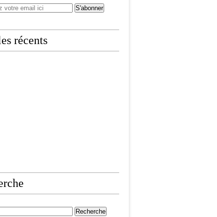
les récents
erche