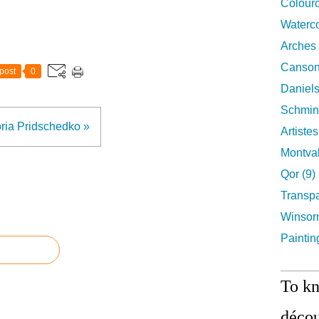
Colourc
Waterco
Arches 
Canson
post
0
Daniels
Schmin
oria Pridschedko »
Artiste
Montval
Qor (9)
Transpa
Winsor
Paintin
To k
décou