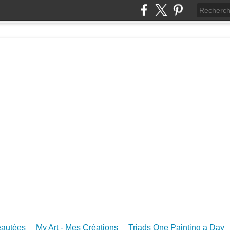
eautées
My Art - Mes Créations
Triads One Painting a Day