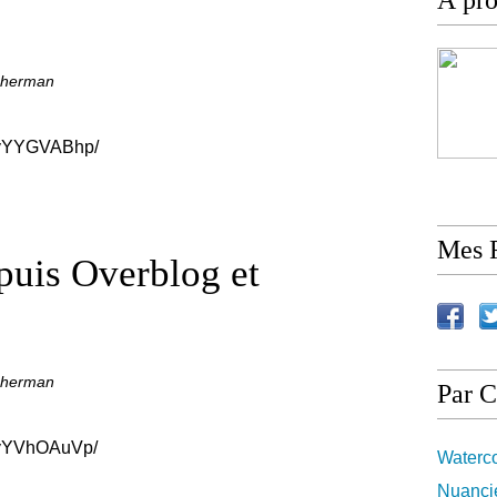
À pr
_herman
NyYYGVABhp/
Mes 
epuis Overblog et
_herman
Par C
NyYVhOAuVp/
Waterco
Nuancie