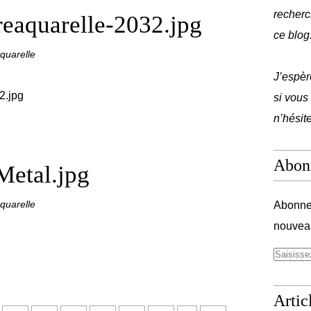
recherc
reaquarelle-2032.jpg
ce blog
quarelle
J’espèr
si vous
n’hésit
Abon
Metal.jpg
quarelle
Abonnez
nouveau
Artic