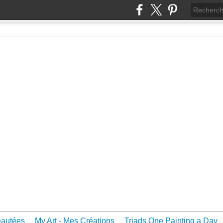
eautées
My Art - Mes Créations
Triads One Painting a Day