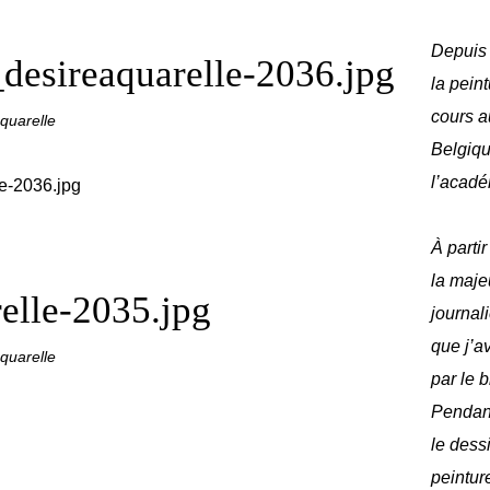
Depuis 
desireaquarelle-2036.jpg
la peint
cours a
quarelle
Belgique
l’acadé
À parti
la maje
elle-2035.jpg
journal
que j’av
quarelle
par le 
Pendant
le dess
peinture