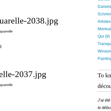
Daniels
Schmin
quarelle-2038.jpg
Artiste
Montval
quarelle
Qor (9)
Transpa
Winsor
Paintin
elle-2037.jpg
To k
quarelle
décou
J’ai ét
le débu