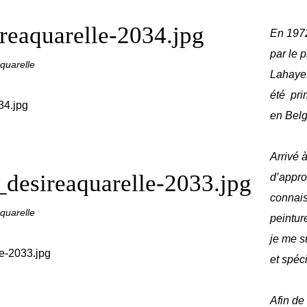
reaquarelle-2034.jpg
En 1972
par le 
quarelle
Lahaye
été pri
en Bel
Arrivé à
desireaquarelle-2033.jpg
d’appro
connais
quarelle
peinture
je me s
et spéc
Afin de