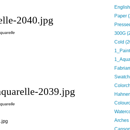
English
Paper (
lle-2040.jpg
Pressed
quarelle
300G (
Cold (2
1_Pain
1_Aquar
Fabrian
Swatch
Colorch
quarelle-2039.jpg
Hahnem
Colourc
quarelle
Waterco
Arches 
Canson