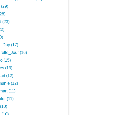
 (29)
28)
 (23)
22)
0)
t_Day (17)
elle_Jour (16)
o (15)
es (13)
art (12)
ühle (12)
hart (11)
lor (11)
(10)
 (10)