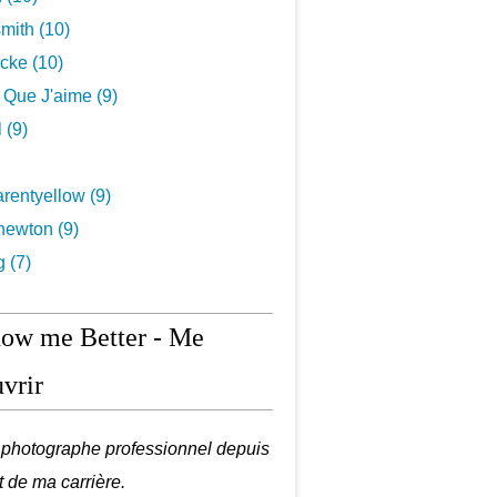
mith (10)
cke (10)
s Que J'aime (9)
 (9)
rentyellow (9)
newton (9)
g (7)
now me Better - Me
vrir
é photographe professionnel depuis
t de ma carrière.