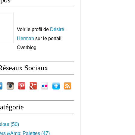
opos
Voir le profil de
Désiré
Herman
sur le portail
Overblog
Réseaux Sociaux
atégorie
lour (50)
rs &Amp; Palettes (47)